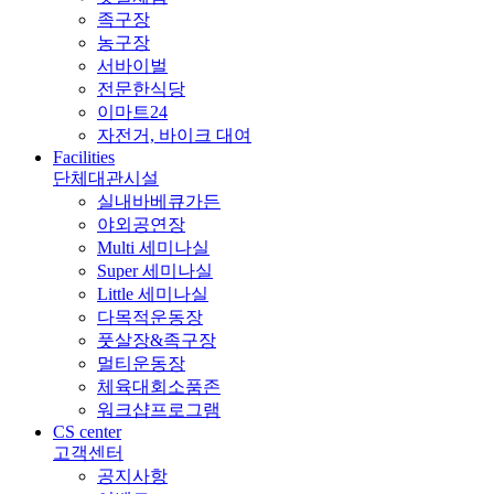
족구장
농구장
서바이벌
전문한식당
이마트24
자전거, 바이크 대여
Facilities
단체대관시설
실내바베큐가든
야외공연장
Multi 세미나실
Super 세미나실
Little 세미나실
다목적운동장
풋살장&족구장
멀티운동장
체육대회소품존
워크샵프로그램
CS center
고객센터
공지사항