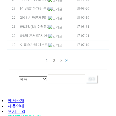
23
[이벤트]한가위 특별할인요금으로 큰이벤트! 가족여행추천
18-08-20
22
2018년 빠른개장! 수영장오픈 6월22일
18-06-19
21
9월3일(일) 수영장운영종료
17-08-31
20
8/8일 콘서트"시아준수,김형준,여름철피서지 콘서트 개최"
17-07-21
19
여름휴가철 대부도펜션시티 여행객을 위한 철저한 약속 !
17-07-19
1
2
3
펜션소개
제휴안내
오시는 길