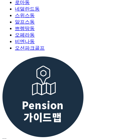
로마동
네덜란드동
스위스동
알프스동
쁘렝땅동
오페라동
비엔나동
오션파크골프