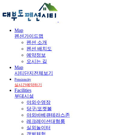
Map
펜션가이드맵
펜션 소개
펜션 배치도
예약정보
오시는 길
Map
시티단지전체보기
Pensioncity
실시간예약하기
Facilities
부대시설
야외수영장
당구/포켓볼
야외바베큐테라스존
레크레이션대형룸
실외놀이터
갯벌체험