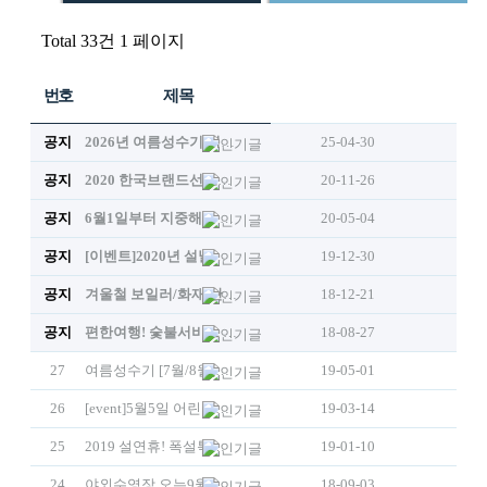
Total 33건
1 페이지
번호
제목
공지
2026년 여름성수기 비수기요금 실시! 여름휴가가 즐거워진다!
25-04-30
공지
2020 한국브랜드선호도1위’에서 고객만족브랜드(펜션) 부문 1위로 선정
20-11-26
공지
6월1일부터 지중해동 가격인하
20-05-04
공지
[이벤트]2020년 설날연휴 독채펜션 특가
19-12-30
공지
겨울철 보일러/화재 안전점검 메뉴얼 공지의건
18-12-21
공지
편한여행! 숯불서비스 실시!
18-08-27
27
여름성수기 [7월/8월]예약은 5월1일부터 가능합니다!
19-05-01
26
[event]5월5일 어린이날 특가! 5월여행지 독채펜션 특가이벤트
19-03-14
25
2019 설연휴! 폭설특가~ 가족여행을위한 이벤트 특가
19-01-10
24
야외수영장 오는9월9일까지 연장운영실시
18-09-03