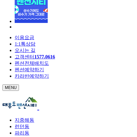
이용요금
1:1톡상담
오시는 길
고객센터
1577.0616
펜션전체배치도
펜션예약하기
카라반예약하기
MENU
지중해동
런던동
파리동