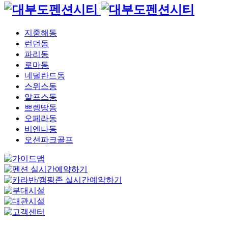
지중해동
런던동
파리동
로마동
네덜란드동
스위스동
알프스동
쁘렝땅동
오페라동
비엔나동
오션파크골프