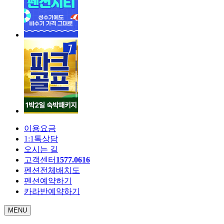
이용요금
1:1톡상담
오시는 길
고객센터
1577.0616
펜션전체배치도
펜션예약하기
카라반예약하기
MENU