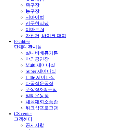
족구장
농구장
서바이벌
전문한식당
이마트24
자전거, 바이크 대여
Facilities
단체대관시설
실내바베큐가든
야외공연장
Multi 세미나실
Super 세미나실
Little 세미나실
다목적운동장
풋살장&족구장
멀티운동장
체육대회소품존
워크샵프로그램
CS center
고객센터
공지사항