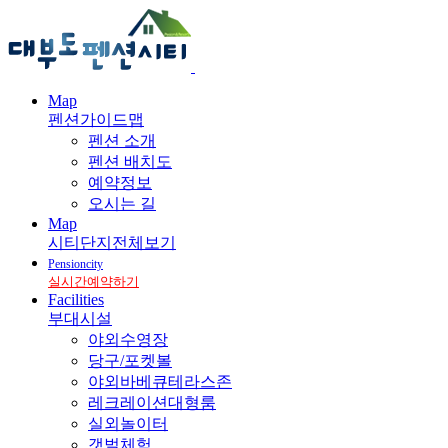
Map
펜션가이드맵
펜션 소개
펜션 배치도
예약정보
오시는 길
Map
시티단지전체보기
Pensioncity
실시간예약하기
Facilities
부대시설
야외수영장
당구/포켓볼
야외바베큐테라스존
레크레이션대형룸
실외놀이터
갯벌체험