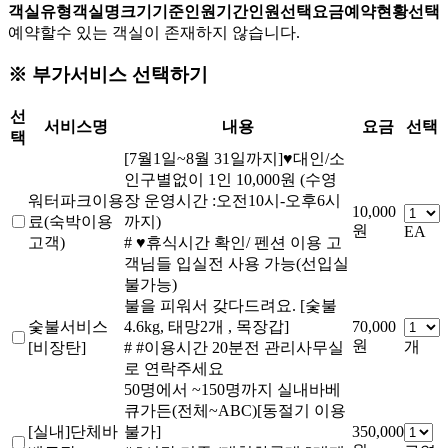
객실유형
객실명
크기
기준인원
기간
인원선택
요금
예약현황
선택
예약할수 있는 객실이 존재하지 않습니다.
※ 부가서비스 선택하기
선
서비스명
내용
요금
선택
택
[7월1일~8월 31일까지]♥대인/소
인구별없이 1인 10,000원 (수영
워터파크이용
장 운영시간 :오전10시-오후6시
10,000
료(숙박이용
까지)
원
EA
고객)
# ♥휴식시간 확인/ 펜션 이용 고
객님들 입실전 사용 가능(선입실
불가능)
불을 피워서 갖다드려요. [숯불
숯불서비스
4.6kg, 태망2개 , 목장갑]
70,000
원
개
[비장탄]
# #이용시간 20분전 관리사무실
로 연락주세요
50명에서 ~150명까지 실내바베
큐가든(전체~ABC)[동절기 이용
[실내]단체바
불가]
350,000