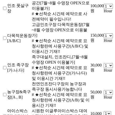
공간[7월~8월 수영장 OPEN으로
인조 풋살구
100,000
이용불가]
원
장
Hour
# ★선착순 시간제 예약으로 사
전예약이 필수입니다!
고급인조구장 다목적운동장[7월
~8월 수영장 OPEN으로 이용불
가]
150,000
다목적운동장
원
Hour
[A/B/C]
# ★선착순 시간제 예약으로 요
청사항란에 사용구간(A/B/C) 및
이용시간 기재!!
족구대설치, 인조잔디,[7월~8월
수영장 OPEN 이용불가]
인조 족구장
30,000
# ★선착순 시간제 예약으로 요
원
[가.나.다]
Hour
청사항란에 사용구간(가/나/다)
및 이용시간 기재!!
천연인조잔디구장의 농구장과
족구장 동시사용가능합니다
농구장&족구
50,000
# ★선착순 시간제 예약으로 요
원
장[A , B]
Hour
청사항란에 사용구간(A/B) 및 이
용시간 기재!!
아이스박스
시원한 이글루아이스박스 대여
10,000