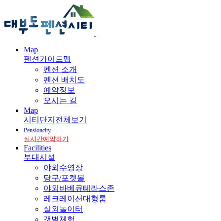
Map
펜션가이드맵
펜션 소개
펜션 배치도
예약정보
오시는 길
Map
시티단지전체보기
Pensioncity
실시간예약하기
Facilities
부대시설
야외수영장
당구/포켓볼
야외바베큐테라스존
레크레이션대형룸
실외놀이터
갯벌체험