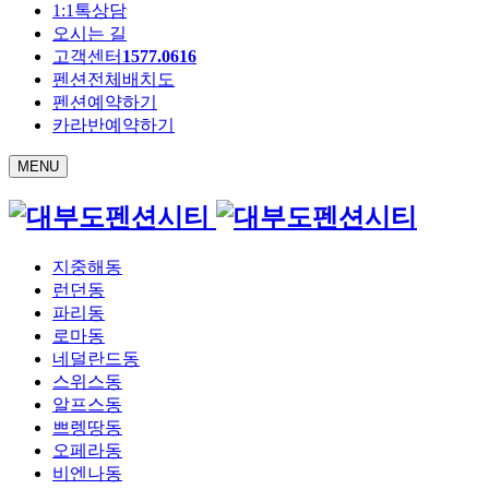
1:1톡상담
오시는 길
고객센터
1577.0616
펜션전체배치도
펜션예약하기
카라반예약하기
MENU
지중해동
런던동
파리동
로마동
네덜란드동
스위스동
알프스동
쁘렝땅동
오페라동
비엔나동