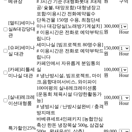
원
구역
베큐장
# 3시간 기준 (대형화롯대 3대제
공/ 숯불, 태망포함) 대형냉장고
포함/이용시간 전화예약필수
단독건물 150명 수용, 최첨단세
[멀티]세미나
미나 대강당실[노래방기계설치]
300,000
실&대강당대
원
Hour
# 이용시간은 전화로 예약부탁드
관
립니다
세미나실 [빔프로젝트 80명수용]
[슈퍼]세미나
150,000
# 이용시간은 전화로 예약부탁드
원
실 대관
Hour
립니다
카페안에서 자유롭게 분임통의
[카페]리틀세
실
100,000
원
Hour
미나실 대관
# 냉난방시설, 빔프로젝트, 마이
크,음향대여서비스, 와이파이
100여평의 실내레크레이션룸
[운동회 체육시설 다양한활동가
[실내]레크레
100,000
능]
원
이션대형룸
Hour
# 냉방시설 / 난방시설완비 / 충격
방지매트
바베큐세트4인패키지 [농협안심
축산 한돈 냉장목살 500g, 삼겹살
특가할인25%
500g , 왕새우4미, 상추]
89,000