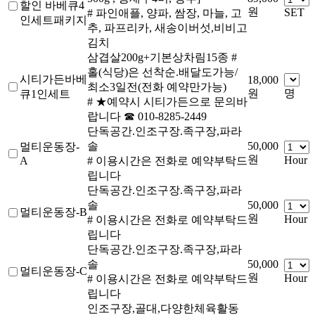
할인 바베큐4
원
SET
# 파인애플, 양파, 쌈장, 마늘, 고
인세트패키지
추, 파프리카, 새송이버섯,비비고
김치
삼겹살200g+기본상차림15종 #
홀(식당)은 선착순.배달도가능/
시티가든바베
18,000
최소3일전(전화 예약만가능)
원
명
큐1인세트
# ★예약시 시티가든으로 문의바
랍니다 ☎ 010-8285-2449
단독공간.인조구장.족구장,파라
솔
50,000
멀티운동장-
원
Hour
A
# 이용시간은 전화로 예약부탁드
립니다
단독공간.인조구장.족구장,파라
솔
50,000
멀티운동장-B
원
Hour
# 이용시간은 전화로 예약부탁드
립니다
단독공간.인조구장.족구장,파라
솔
50,000
멀티운동장-C
원
Hour
# 이용시간은 전화로 예약부탁드
립니다
인조구장,골대,다양한체육활동