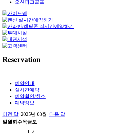
오션파크골프
Reservation
예약안내
실시간예약
예약확인/취소
예약정보
이전 달
2025년
08월
다음 달
일
월
화
수
목
금
토
1
2