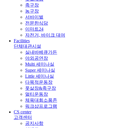
족구장
농구장
서바이벌
전문한식당
이마트24
자전거, 바이크 대여
Facilities
단체대관시설
실내바베큐가든
야외공연장
Multi 세미나실
Super 세미나실
Little 세미나실
다목적운동장
풋살장&족구장
멀티운동장
체육대회소품존
워크샵프로그램
CS center
고객센터
공지사항