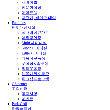
서바이벌
전문한식당
이마트24
자전거, 바이크 대여
Facilities
단체대관시설
실내바베큐가든
야외공연장
Multi 세미나실
Super 세미나실
Little 세미나실
다목적운동장
풋살장&족구장
멀티운동장
체육대회소품존
워크샵프로그램
CS center
고객센터
공지사항
이벤트
Park Golf
파크골프장