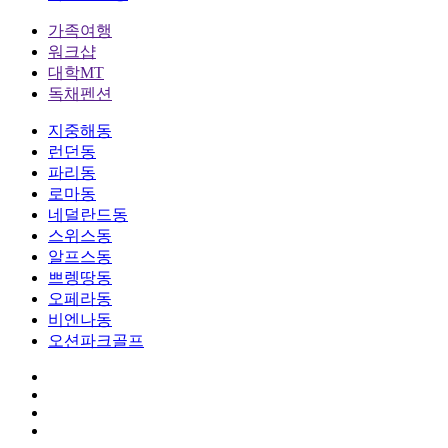
가족여행
워크샵
대학MT
독채펜션
지중해동
런던동
파리동
로마동
네덜란드동
스위스동
알프스동
쁘렝땅동
오페라동
비엔나동
오션파크골프