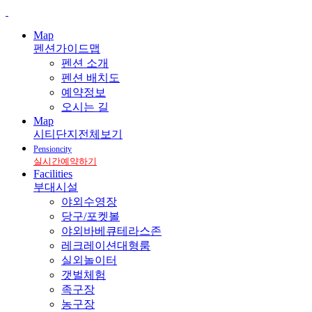
Map
펜션가이드맵
펜션 소개
펜션 배치도
예약정보
오시는 길
Map
시티단지전체보기
Pensioncity
실시간예약하기
Facilities
부대시설
야외수영장
당구/포켓볼
야외바베큐테라스존
레크레이션대형룸
실외놀이터
갯벌체험
족구장
농구장