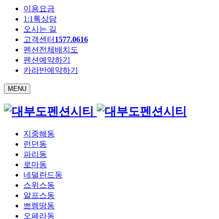
이용요금
1:1톡상담
오시는 길
고객센터
1577.0616
펜션전체배치도
펜션예약하기
카라반예약하기
MENU
지중해동
런던동
파리동
로마동
네덜란드동
스위스동
알프스동
쁘렝땅동
오페라동