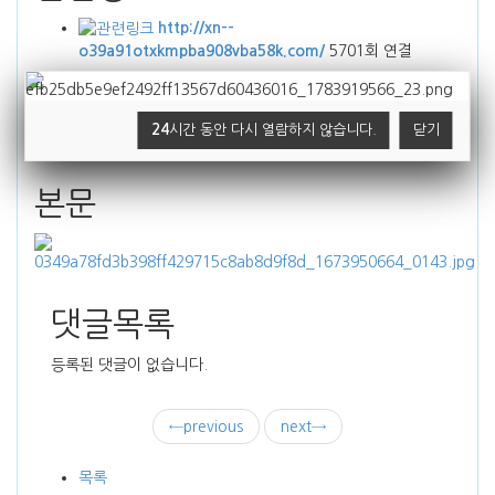
http://xn--
o39a91otxkmpba908vba58k.com/
5701회 연결
←
previous
next
→
24
시간 동안 다시 열람하지 않습니다.
닫기
목록
본문
댓글목록
등록된 댓글이 없습니다.
←
previous
next
→
목록