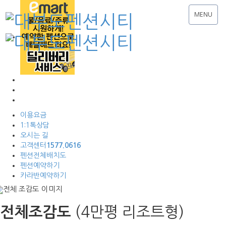
MENU
이용요금
1:1톡상담
오시는 길
고객센터
1577.0616
펜션전체배치도
펜션예약하기
카라반예약하기
(4만평 리조트형)
전체조감도