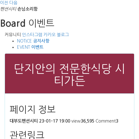
이전
다음
펜션시티
손님소리함
이벤트
Board
커뮤니티
인스타그램
카카오
블로그
NOTICE
공지사항
EVENT
이벤트
단지안의 전문한식당 시
티가든
페이지 정보
대부도펜션시티
23-01-17 19:00
view
36,595
Comment
3
관련링크