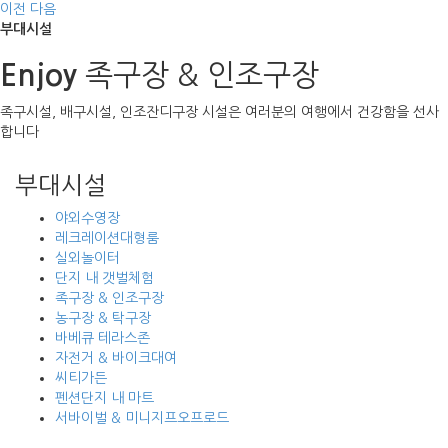
이전
다음
부대시설
족구장 & 인조구장
Enjoy
족구시설, 배구시설, 인조잔디구장 시설은 여러분의 여행에서 건강함을 선사
합니다
부대시설
야외수영장
레크레이션대형룸
실외놀이터
단지 내 갯벌체험
족구장 & 인조구장
농구장 & 탁구장
바베큐 테라스존
자전거 & 바이크대여
씨티가든
펜션단지 내 마트
서바이벌 & 미니지프오프로드