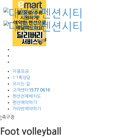
이용요금
1:1톡상담
오시는 길
고객센터
1577.0616
펜션전체배치도
펜션예약하기
카라반예약하기
Foot volleyball