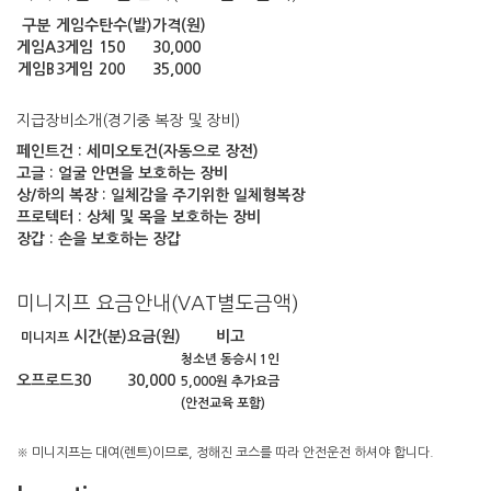
구분
게임수
탄수(발)
가격(원)
게임A
3게임
150
30,000
게임B
3게임
200
35,000
지급장비소개(경기중 복장 및 장비)
페인트건 : 세미오토건(자동으로 장전)
고글 : 얼굴 안면을 보호하는 장비
상/하의 복장 : 일체감을 주기위한 일체형복장
프로텍터 : 상체 및 목을 보호하는 장비
장갑 : 손을 보호하는 장갑
미니지프 요금안내(VAT별도금액)
시간(분)
요금(원)
비고
미니지프
청소년 동승시 1인
오프로드
30
30,000
5,000원 추가요금
(안전교육 포함)
※ 미니지프는 대여(렌트)이므로, 정해진 코스를 따라 안전운전 하셔야 합니다.