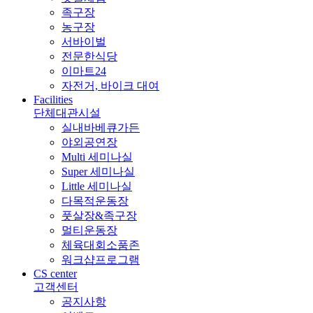
족구장
농구장
서바이벌
전문한식당
이마트24
자전거, 바이크 대여
Facilities
단체대관시설
실내바베큐가든
야외공연장
Multi 세미나실
Super 세미나실
Little 세미나실
다목적운동장
풋살장&족구장
멀티운동장
체육대회소품존
워크샵프로그램
CS center
고객센터
공지사항