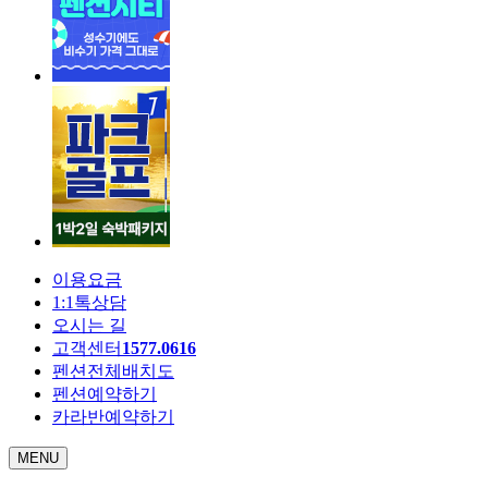
이용요금
1:1톡상담
오시는 길
고객센터
1577.0616
펜션전체배치도
펜션예약하기
카라반예약하기
MENU