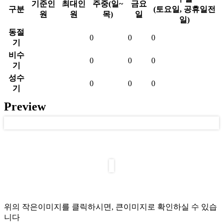
기준인
최대인
주중(일~
금요
구분
(토요일, 공휴일전
원
원
목)
일
일)
동절
0
0
0
기
비수
0
0
0
기
성수
0
0
0
기
Preview
위의 작은이미지를 클릭하시면, 큰이미지로 확인하실 수 있습
니다