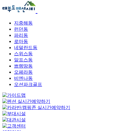
지중해동
런던동
파리동
로마동
네덜란드동
스위스동
알프스동
쁘렝땅동
오페라동
비엔나동
오션파크골프