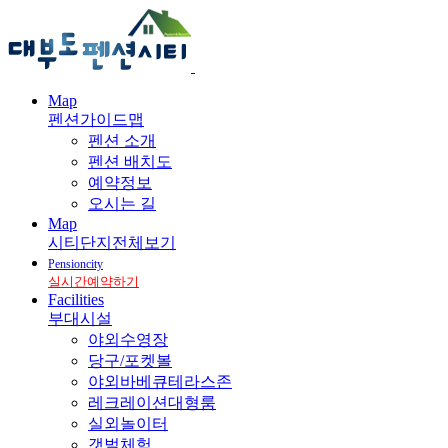
Map
펜션가이드맵
펜션 소개
펜션 배치도
예약정보
오시는 길
Map
시티단지전체보기
Pensioncity
실시간예약하기
Facilities
부대시설
야외수영장
당구/포켓볼
야외바베큐테라스존
레크레이션대형룸
실외놀이터
갯벌체험