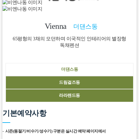
Vienna
더댄스동
65평형의 3채의 모던하며 이국적인 인테리어의 별장형
독채펜션
더댄스동
드림걸즈동
라라랜드동
기본예약사항
- 시즌(동절기/비수기/성수기) 구분은 실시간 예약 페이지에서