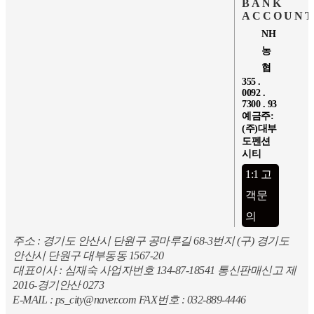
BANK
ACCOUN
NH
농
협
355 .
0092 .
7300 . 93
예금주:
(주)대부
도펜션
시티
1:1 고
객문
의
주소 : 경기도 안산시 단원구 공마루길 68-3번지 (구) 경기도
안산시 단원구 대부동동 1567-20
대표이사 : 심재숙 사업자번호 134-87-18541 통신판매신고 제
2016-경기안산 0273
E-MAIL : ps_city@naver.com FAX번호 : 032-889-4446