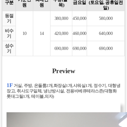
구분
금요일
(토요일, 공휴일전
원
원
목)
일)
동절
380,000
450,000
580,000
기
비수
10
14
420,000
460,000
640,000
기
성수
690,000
690,000
690,000
기
Preview
1F
거실, 주방, 온돌룸2개,화장실1개,샤워실1개, 정수기, 대형냉
장고, 취사도구일체, 냉난방시설, 전용바베큐테라스존(대형화
롯대그릴1개, 테이블,의자)