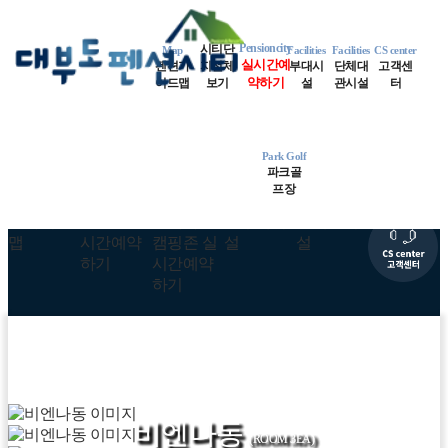
MENU
Map
지중해동
런던동
파리동
Pensioncity
시티단
Map
Facilities
Facilities
CS center
실시간예
펜션가
지전체
부대시
단체대
고객센
로마동
네덜란드동
약하기
스위스동
이드맵
보기
설
관시설
터
알프스동
쁘렝땅동
오페라동
Park Golf
파크골
비엔나동
오션파크골프
프장
비엔나동
비엔나동
비엔나동
비엔나동
(ROOM 3EA)
(ROOM 3EA)
(ROOM 3EA)
(ROOM 3EA)