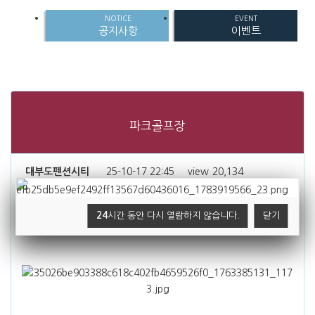
NOTICE
EVENT
공지사항
이벤트
파크골프장
대부도펜션시티
25-10-17 22:45
view
20,134
Comment
0
24
시간 동안 다시 열람하지 않습니다.
닫기
←
previous
next
→
목록