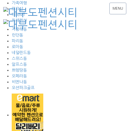
가족여행
워크샵
MENU
대학MT
독채펜션
지중해동
런던동
파리동
로마동
네덜란드동
스위스동
알프스동
쁘렝땅동
오페라동
비엔나동
오션파크골프