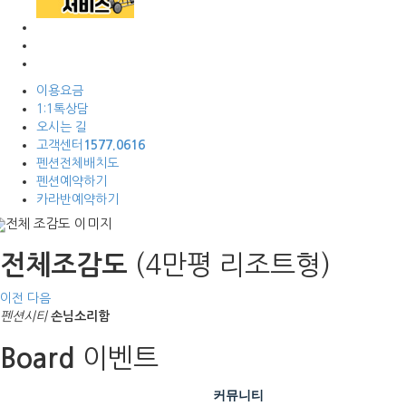
이용요금
1:1톡상담
오시는 길
고객센터
1577.0616
펜션전체배치도
펜션예약하기
카라반예약하기
(4만평 리조트형)
전체조감도
이전
다음
펜션시티
손님소리함
이벤트
Board
커뮤니티