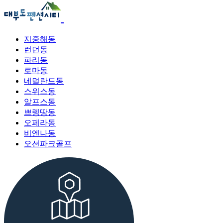
지중해동
런던동
파리동
로마동
네덜란드동
스위스동
알프스동
쁘렝땅동
오페라동
비엔나동
오션파크골프