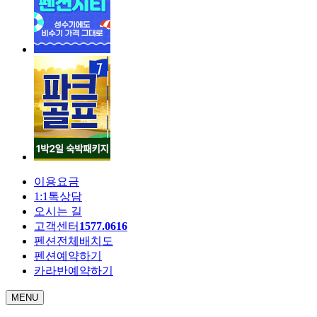
이용요금
1:1톡상담
오시는 길
고객센터
1577.0616
펜션전체배치도
펜션예약하기
카라반예약하기
MENU