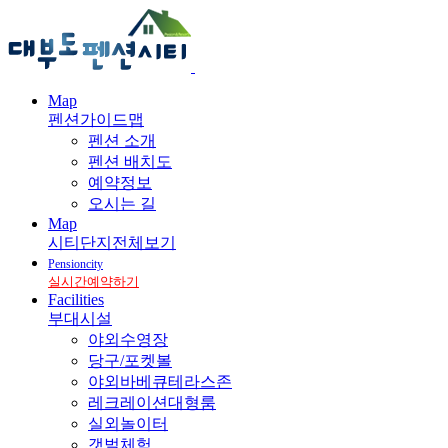
Map
펜션가이드맵
펜션 소개
펜션 배치도
예약정보
오시는 길
Map
시티단지전체보기
Pensioncity
실시간예약하기
Facilities
부대시설
야외수영장
당구/포켓볼
야외바베큐테라스존
레크레이션대형룸
실외놀이터
갯벌체험