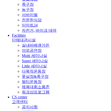
족구장
농구장
서바이벌
전문한식당
이마트24
자전거, 바이크 대여
Facilities
단체대관시설
실내바베큐가든
야외공연장
Multi 세미나실
Super 세미나실
Little 세미나실
다목적운동장
풋살장&족구장
멀티운동장
체육대회소품존
워크샵프로그램
CS center
고객센터
공지사항