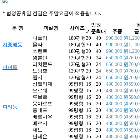
* 법정공휴일 전일은 주말요금이 적용됩니다.
인원
동 명
객실명
사이즈
기준
최대
주중
금
나폴리
180평형
30
40
990,000 원
1,20
지중해동
몰타
180평형
30
40
990,000 원
1,20
쏘렌토
180평형
30
40
990,000 원
1,20
윔블던
120평형
20
24
650,000 원
760,
리치몬드
120평형
20
24
650,000 원
760,
런던동
노팅힐
120평형
20
24
650,000 원
760,
첼시
120평형
20
24
650,000 원
760,
샹젤리제
99평형
16
20
480,000 원
590,
오르쉐
99평형
16
20
480,000 원
590,
루브르
99평형
16
20
480,000 원
590,
몽마르뜨
99평형
16
20
480,000 원
590,
파리동
퐁네프
99평형
16
20
480,000 원
590,
베르사유
99평형
16
20
480,000 원
590,
베르시
99평형
16
20
480,000 원
590,
세느
99평형
16
20
480,000 원
590,
판테온
99평형
16
20
480,000 원
590,