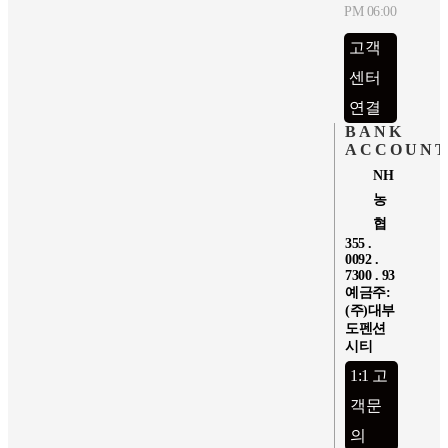
PM 06:00
고객
센터
연결
BANK
ACCOUN
NH
농
협
355 .
0092 .
7300 . 93
예금주:
(주)대부
도펜션
시티
1:1 고
객문
의