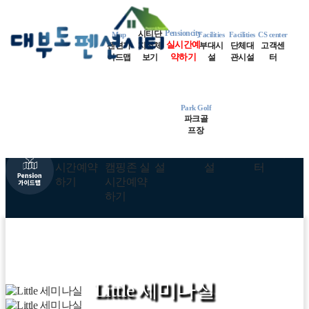
MENU
Map
지중해동
런던동
파리동
Pensioncity
시티단
Map
Facilities
Facilities
CS center
실시간예
펜션가
지전체
부대시
단체대
고객센
로마동
네덜란드동
약하기
스위스동
이드맵
보기
설
관시설
터
알프스동
쁘렝땅동
오페라동
Park Golf
파크골
비엔나동
오션파크골프
프장
Little 세미나실
Little 세미나실
Little 세미나실
Little 세미나실
Little 세미나실