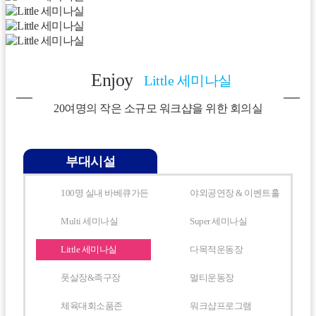
Enjoy
Little 세미나실
20여명의 작은 소규모 워크샵을 위한 회의실
부대시설
100명 실내 바베큐가든
야외공연장 & 이벤트홀
Multi 세미나실
Super 세미나실
Little 세미나실
다목적운동장
풋살장&족구장
멀티운동장
체육대회소품존
워크샵프로그램