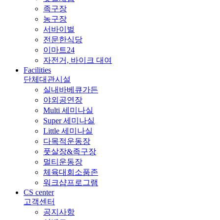
족구장
농구장
서바이벌
전문한식당
이마트24
자전거, 바이크 대여
Facilities
단체대관시설
실내바베큐가든
야외공연장
Multi 세미나실
Super 세미나실
Little 세미나실
다목적운동장
풋살장&족구장
멀티운동장
체육대회소품존
워크샵프로그램
CS center
고객센터
공지사항