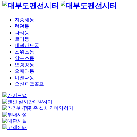
지중해동
런던동
파리동
로마동
네덜란드동
스위스동
알프스동
쁘렝땅동
오페라동
비엔나동
오션파크골프