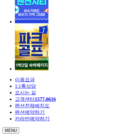
이용요금
1:1톡상담
오시는 길
고객센터
1577.0616
펜션전체배치도
펜션예약하기
카라반예약하기
MENU