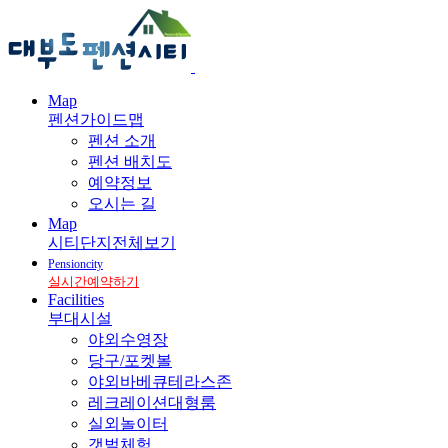
Map
펜션가이드맵
펜션 소개
펜션 배치도
예약정보
오시는 길
Map
시티단지전체보기
Pensioncity
실시간예약하기
Facilities
부대시설
야외수영장
당구/포켓볼
야외바베큐테라스존
레크레이션대형룸
실외놀이터
갯벌체험